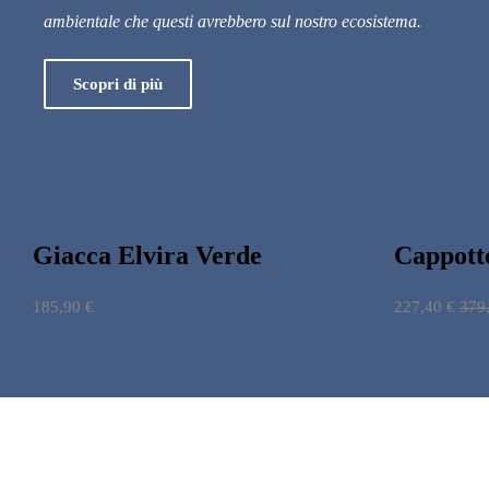
ambientale che questi avrebbero sul nostro ecosistema.
Scopri di più
Giacca Elvira Verde
Cappott
185,90
€
227,40
€
379