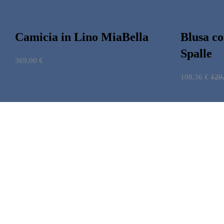
Camicia in Lino MiaBella
Blusa co
Spalle
369,00
€
108,36
€
129