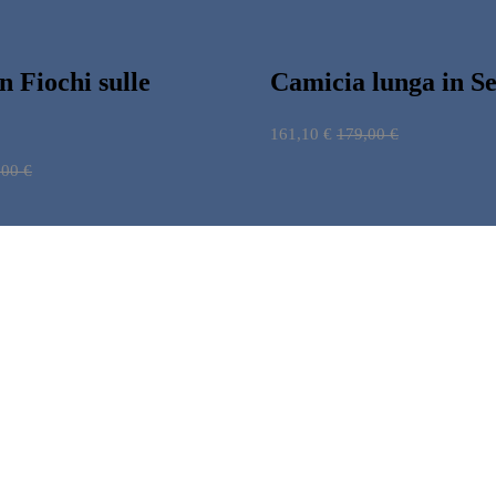
n Fiochi sulle
Camicia lunga in Se
161,10
€
179,00
€
,00
€