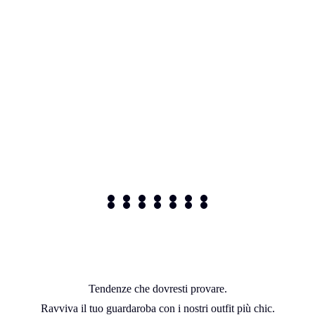
Abiti
Capispalla
Gonne
Tute
Pantaloni
Giacche e Gilet
Camice e Bluse
PRIMO SOLE
Look Evento
Look Ufficio
La scelta di Ludovica
Selezionati
La scelta di Cristina Surdu
Il Regalo Perfetto
Tendenze che dovresti provare.
Ravviva il tuo guardaroba con i nostri outfit più chic.