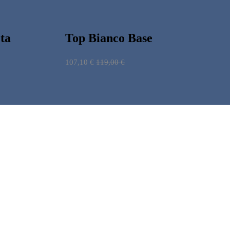
ta
Top Bianco Base
107,10
€
119,00
€