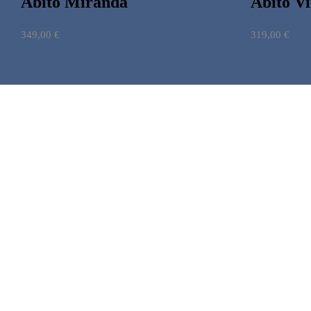
Abito Miranda
Abito Vi
349,00
€
319,00
€