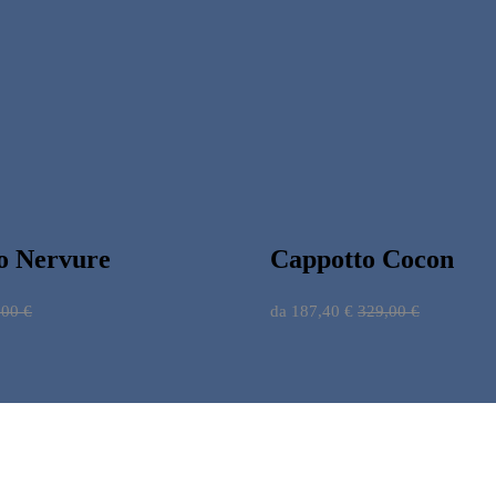
o Nervure
Cappotto Cocon
,00
€
da
187,40
€
329,00
€