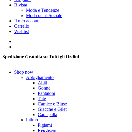
Rivista
Moda e Tendenze
Moda per il Sociale
Il mio account
Carrello
Wishlist
Spedizione Gratuita su Tutti gli Ordini
Shop now
Abbigliamento
Abiti
Gonne
Pantaloni
Tute
Camice e Bluse
Giacche e Gilet
Capispalla
Intimo
Pigiami
Reggiseni