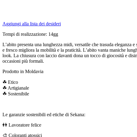
Aggiungi alla lista dei desideri
Tempi di realizzazione: 14gg
L’abito presenta una lunghezza midi, versatile che trasuda eleganza e s
e fresco migliora la mobilità e la praticità. L’abito vanta maniche lung
look. La chiusura con laccio davanti dona un tocco di giocosità e disinv
occasioni più formali.
Prodotto in Moldavia
☘ Etico
☘ Artigianale
☘ Sostenibile
Le garanzie sostenibili ed etiche di Sekana:
👭 Lavoratore felice
🎨 Coloranti atossici