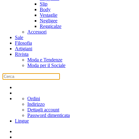
Slip
Body
Vestaglie
Negligee
Reggicalze
Accessori
Sale
Filosofia
Artigiani
Rivista
Moda e Tendenze
Moda per il Sociale
Ordini
Indirizzo
Dettagli account
Password dimenticata
Lingue