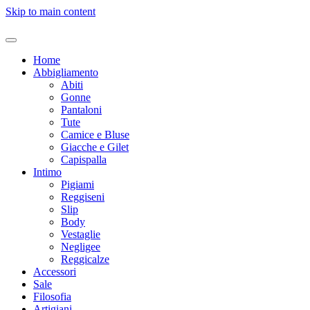
Skip to main content
Home
Abbigliamento
Abiti
Gonne
Pantaloni
Tute
Camice e Bluse
Giacche e Gilet
Capispalla
Intimo
Pigiami
Reggiseni
Slip
Body
Vestaglie
Negligee
Reggicalze
Accessori
Sale
Filosofia
Artigiani