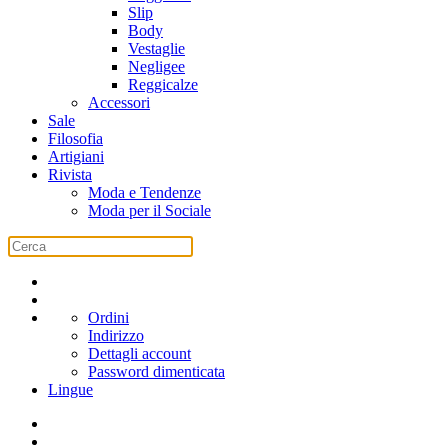
Slip
Body
Vestaglie
Negligee
Reggicalze
Accessori
Sale
Filosofia
Artigiani
Rivista
Moda e Tendenze
Moda per il Sociale
Ordini
Indirizzo
Dettagli account
Password dimenticata
Lingue