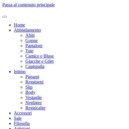
Passa al contenuto principale
Home
Abbigliamento
Abiti
Gonne
Pantaloni
Tute
Camice e Bluse
Giacche e Gilet
Capispalla
Intimo
Pigiami
Reggiseni
Slip
Body
Vestaglie
Negligee
Reggicalze
Accessori
Sale
Filosofia
Artigiani