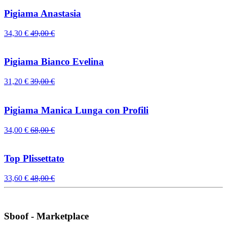
Pigiama Anastasia
34,30
€
49,00
€
Pigiama Bianco Evelina
31,20
€
39,00
€
Pigiama Manica Lunga con Profili
34,00
€
68,00
€
Top Plissettato
33,60
€
48,00
€
Sboof - Marketplace