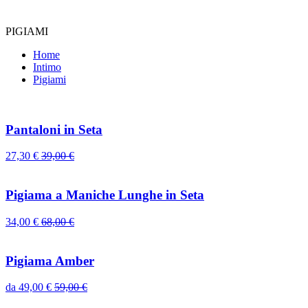
PIGIAMI
Home
Intimo
Pigiami
Pantaloni in Seta
27,30
€
39,00
€
Pigiama a Maniche Lunghe in Seta
34,00
€
68,00
€
Pigiama Amber
da
49,00
€
59,00
€