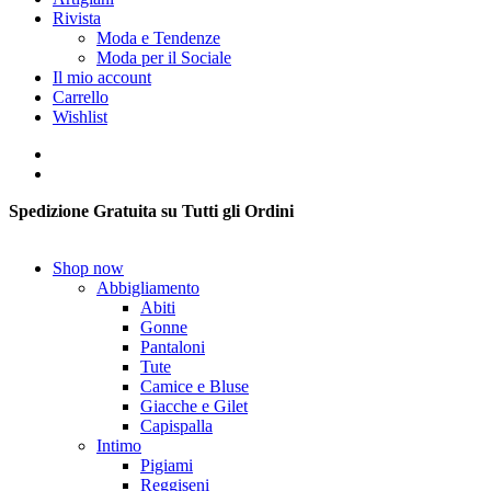
Rivista
Moda e Tendenze
Moda per il Sociale
Il mio account
Carrello
Wishlist
Spedizione Gratuita su Tutti gli Ordini
Shop now
Abbigliamento
Abiti
Gonne
Pantaloni
Tute
Camice e Bluse
Giacche e Gilet
Capispalla
Intimo
Pigiami
Reggiseni