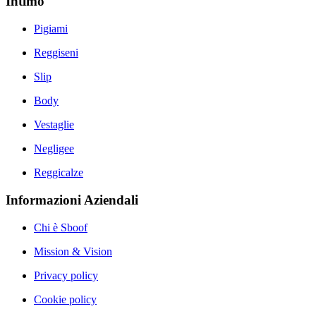
Intimo
Pigiami
Reggiseni
Slip
Body
Vestaglie
Negligee
Reggicalze
Informazioni Aziendali
Chi è Sboof
Mission & Vision
Privacy policy
Cookie policy