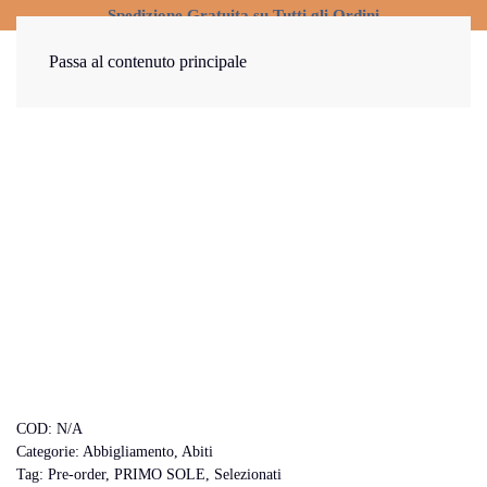
Spedizione Gratuita su Tutti gli Ordini
Passa al contenuto principale
COD:
N/A
Categorie:
Abbigliamento
,
Abiti
Tag:
Pre-order
,
PRIMO SOLE
,
Selezionati