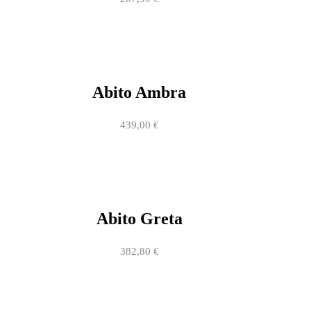
Abito Ambra
439,00
€
Abito Greta
382,80
€