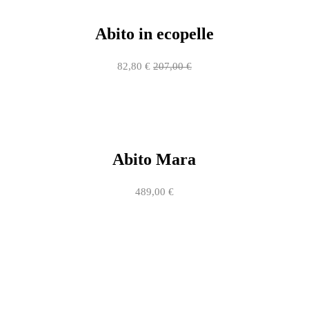
Abito in ecopelle
82,80
€
207,00
€
Abito Mara
489,00
€