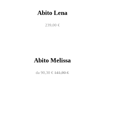
Abito Lena
239,00
€
Abito Melissa
da
90,30
€
141,90
€