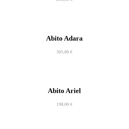
Abito Adara
305,80
€
Abito Ariel
198,00
€