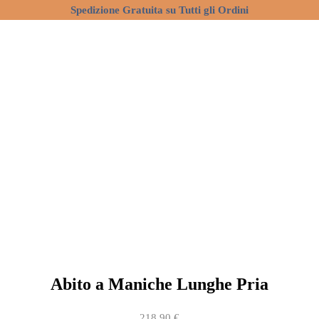
Spedizione Gratuita su Tutti gli Ordini
ABITI
Abito a Maniche Lunghe Pria
218,90
€