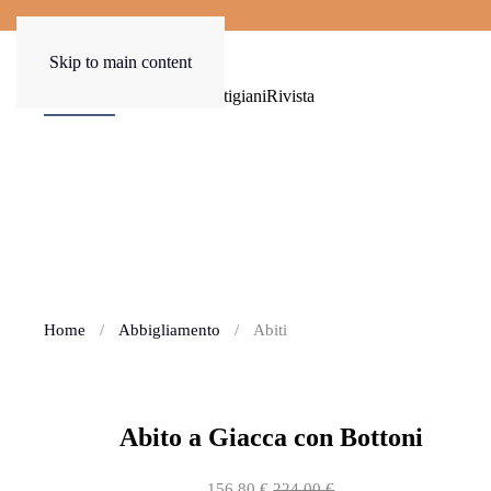
Skip to main content
Shop now
Sale
Filosofia
Artigiani
Rivista
Home
Abbigliamento
Abiti
Abito a Giacca con Bottoni
156,80
€
224,00
€