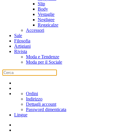
Slip
Body
Vestaglie
Negligee
Reggicalze
Accessori
Sale
Filosofia
Artigiani
Rivista
Moda e Tendenze
Moda per il Sociale
Ordini
Indirizzo
Dettagli account
Password dimenticata
Lingue