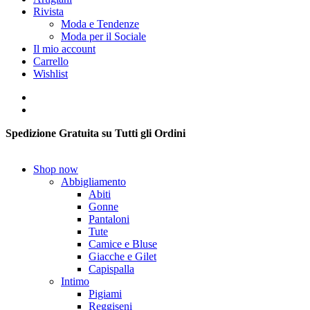
Rivista
Moda e Tendenze
Moda per il Sociale
Il mio account
Carrello
Wishlist
Spedizione Gratuita su Tutti gli Ordini
Shop now
Abbigliamento
Abiti
Gonne
Pantaloni
Tute
Camice e Bluse
Giacche e Gilet
Capispalla
Intimo
Pigiami
Reggiseni