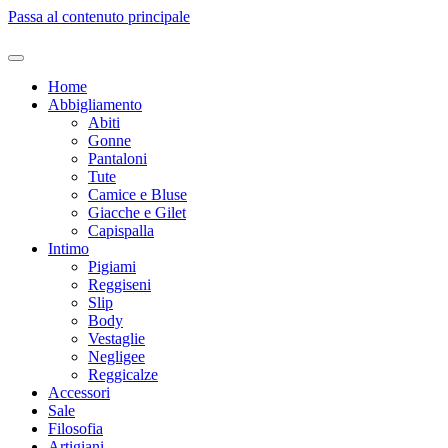
Passa al contenuto principale
Home
Abbigliamento
Abiti
Gonne
Pantaloni
Tute
Camice e Bluse
Giacche e Gilet
Capispalla
Intimo
Pigiami
Reggiseni
Slip
Body
Vestaglie
Negligee
Reggicalze
Accessori
Sale
Filosofia
Artigiani